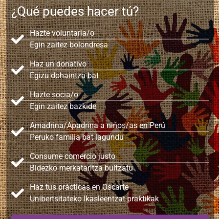
¿Qué puedes hacer tú?
Hazte voluntaria/o
Egin zaitez bolondresa
Haz un donativo
Egizu dohaintza bat
Hazte socia/o
Egin zaitez bazkide
Amadrina/Apadrina a niños/as en Perú
Peruko familia bat lagundu
Consume comercio justo
Bidezko merkataritza bultzatu
Haz tus prácticas en Oscarte
Unibertsitateko Ikasleentzat praktikak